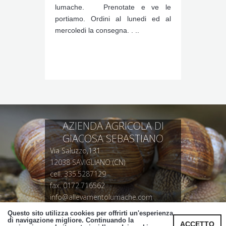
lumache. Prenotate e ve le
portiamo. Ordini al lunedi ed al
mercoledi la consegna. . ..
AZIENDA AGRICOLA DI
GIACOSA SEBASTIANO
Via Saluzzo,131
12038 SAVIGLIANO (CN)
cell. 335.5287129
fax. 0172.716562
info@allevamentolumache.com
P.IVA 03139610046
Questo sito utilizza cookies per offrirti un'esperienza
Informativa privacy e cookie
di navigazione migliore. Continuando la
ACCETTO